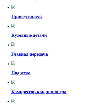
Навесное
оборудование
Приводной
Привод колеса
ремень
Ролик
обводной
Натяжитель
Кузовные детали
ремня
Система
смазки
Главная передача
Масляный
радиатор
Масляный
насос
Подвеска
Маслоотделитель
Прокладка
болта
маслосливного
Компрессор кондиционера
Комплект
цепи