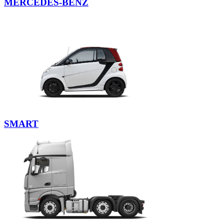
MERCEDES-BENZ
рессоры
Втулка
стабилизатора
Пыльник
амортизатора
Пыльник
отбойник
Сайлентблок
рычага
Сайлентблок
редуктора
SMART
Сайлентблок
рессоры
Сайлентблок
дифференциала
Сайлентблок
задней
балки
Сайлентблок
подрамника