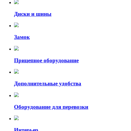
Маслосъемные
колпачки
Диски и шины
Сальник
коленвала
Клапан
Замок
регулирования
давления
турбонаддува
Заглушка
Прицепное оборудование
блока
цилиндров
Поддон
двигателя
Дополнительные удобства
Шланг
вентиляции
картера
Оборудование для перевозки
Шкив
коленвала
Гидрокомпенсатор
Рокер
Интерьер