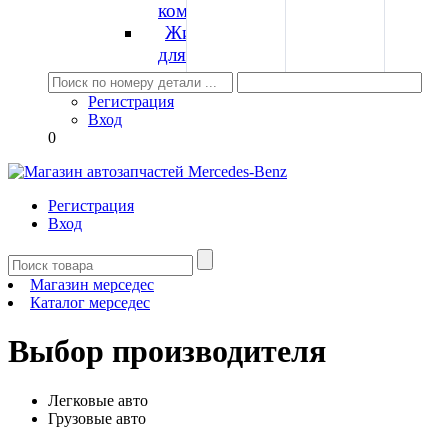
компрессорное
Жидкость
для
гидроусилителя
Герметик
Регистрация
Смазка
Вход
0
Фильтры
Фильтр
масляный
Регистрация
Фильтр
Вход
воздушный
Фильтр
салонный
Магазин мерседес
Каталог мерседес
Фильтр
топливный
Выбор производителя
Фильтр
АКПП
Фильтр
Легковые авто
гидроусилителя
Грузовые авто
Фильтр