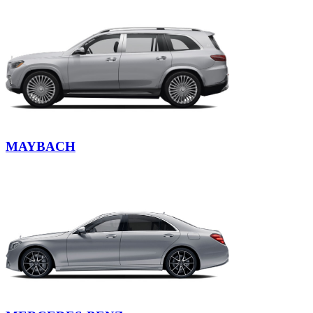
картерных
газов
Фильтр
грубой
очистки
Подвеска
Амортизатор
Пневмоамортизатор
Пневмобаллон
MAYBACH
Комплект
подвески
Пружина
подвески
Рычаг
подвески
Опора
амортизатора
Шаровая
опора
Втулка