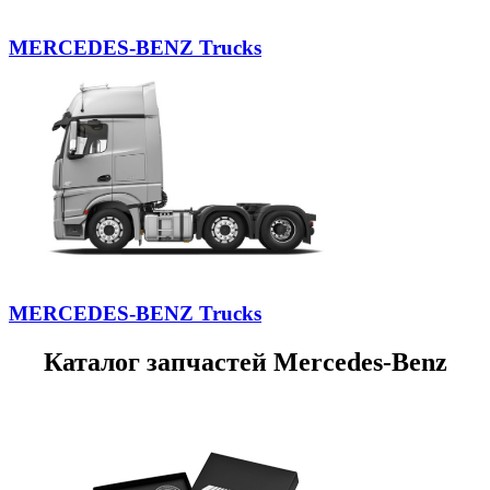
Сайлентблок
стабилизатора
MERCEDES-BENZ Trucks
Сайлентблок
тяги
Подшипник
опоры
амортизатора
Болт
эксцентрик
Шайба-
эксцентрик
Опора
компрессора
MERCEDES-BENZ Trucks
пневмоподвески
Отбойник
Каталог запчастей Mercedes-Benz
амортизатора
Втулка
рычага
Сайлентблок
цапфы