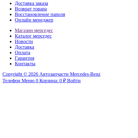
Доставка заказа
шатуна
Возврат товара
Вкладыши
Восстановление пароля
коренные
Онлайн менеджер
Дроссельная
Магазин мерседес
заслонка
Каталог мерседес
Сухарь
Новости
клапана
Доставка
Успокоитель
Оплата
Гарантия
цепи
Контакты
Распредвал
Клапан
Copyright © 2026 Автозапчасти Mercedes-Benz
VVT
Телефон
Меню
0
Корзина:
0
₽
Войти
Кольцо
форсунки
Шестерня
коленвала
Сальник
Вкладыши
шатунные
Болт