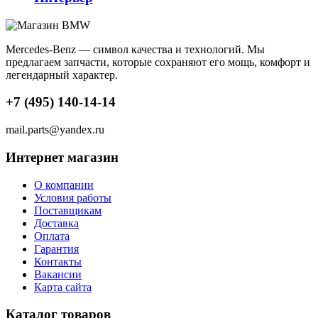
клапана
Клапан
редукционный
Mercedes-Benz — символ качества и технологий. Мы
Шестерня
предлагаем запчасти, которые сохраняют его мощь, комфорт и
распредвала
легендарный характер.
Натяжитель
цепи
+7 (495) 140-14-14
Клапан
mail.parts@yandex.ru
сервотроника
Кольцо
Интернет магазин
уплотнительное
Клапан
О компании
фаз
Условия работы
газораспределения
Поставщикам
Доставка
Турбокомпрессор
Оплата
Впускной
Гарантия
клапан
Контакты
Выпускной
Вакансии
клапан
Карта сайта
Поршень
Каталог товаров