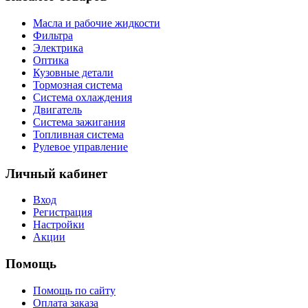
Заглушка
ГБЦ
Масла и рабочие жидкости
Кольца
Фильтра
поршневые
Электрика
Оптика
Ролик
Кузовные детали
натяжителя
Тормозная система
Ремень
Система охлаждения
ГРМ
Двигатель
Болты
Система зажигания
Топливная система
ГБЦ
Рулевое управление
Патрубок
вентиляции
Личный кабинет
картера
Ролик
Вход
ремня
Регистрация
Настройки
ГРМ
Акции
Кольцо
уплотнительное
Помощь
головки
блока
Помощь по сайту
Болт
Оплата заказа