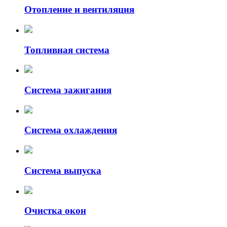
масляного
Отопление и вентиляция
насоса
Цепь
масляного
насоса
Топливная система
Трубка
подачи
масла
Система зажигания
Масляный
щуп
Маховик
Комплект
Система охлаждения
цепи
ГРМ
Цепь
распределительного
Система выпуска
вала
Опора
двигателя
Очистка окон
Сальник
распредвала