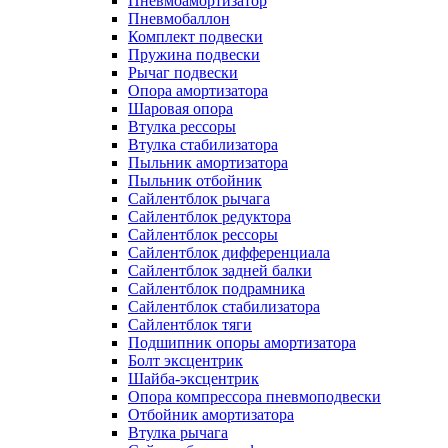
Пневмоамортизатор
Пневмобаллон
Комплект подвески
Пружина подвески
Рычаг подвески
Опора амортизатора
Шаровая опора
Втулка рессоры
Втулка стабилизатора
Пыльник амортизатора
Пыльник отбойник
Сайлентблок рычага
Сайлентблок редуктора
Сайлентблок рессоры
Сайлентблок дифференциала
Сайлентблок задней балки
Сайлентблок подрамника
Сайлентблок стабилизатора
Сайлентблок тяги
Подшипник опоры амортизатора
Болт эксцентрик
Шайба-эксцентрик
Опора компрессора пневмоподвески
Отбойник амортизатора
Втулка рычага