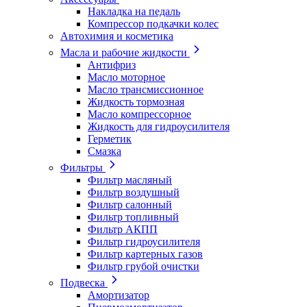
Накладка на педаль
Компрессор подкачки колес
Автохимия и косметика
Масла и рабочие жидкости
Антифриз
Масло моторное
Масло трансмиссионное
Жидкость тормозная
Масло компрессорное
Жидкость для гидроусилителя
Герметик
Смазка
Фильтры
Фильтр масляный
Фильтр воздушный
Фильтр салонный
Фильтр топливный
Фильтр АКПП
Фильтр гидроусилителя
Фильтр картерных газов
Фильтр грубой очистки
Подвеска
Амортизатор