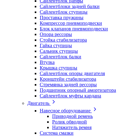
Сайлентблок цапфы
Сайлентблоки задней балки
Сайлентблок ступицы
Проставка пружины
Компрессор пневмоподвески
Блок клапанов пневмоподвески
Опора рессоры
Стойка стабилизатора
Гайка ступицы
Сальник ступицы
Сайлентблок балки
Втулка
Крышка ступицы
Сайлентблок опоры двигателя
Кронштейн стабилизатора
Стремянка задней рессоры
Подшипник опорный амортизатора
Сайлентблок муфты кардана
Двигатель
Навесное оборудование
Приводной ремень
Ролик обводной
Натяжитель ремня
Система смазки