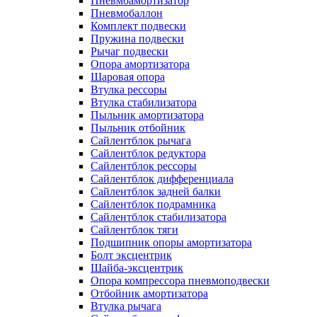
Пневмоамортизатор
Пневмобаллон
Комплект подвески
Пружина подвески
Рычаг подвески
Опора амортизатора
Шаровая опора
Втулка рессоры
Втулка стабилизатора
Пыльник амортизатора
Пыльник отбойник
Сайлентблок рычага
Сайлентблок редуктора
Сайлентблок рессоры
Сайлентблок дифференциала
Сайлентблок задней балки
Сайлентблок подрамника
Сайлентблок стабилизатора
Сайлентблок тяги
Подшипник опоры амортизатора
Болт эксцентрик
Шайба-эксцентрик
Опора компрессора пневмоподвески
Отбойник амортизатора
Втулка рычага