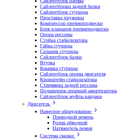
Сайлентблок цапфы
Сайлентблоки задней балки
Сайлентблок ступицы
Проставка пружины
Компрессор пневмоподвески
Блок клапанов пневмоподвески
Опора рессоры
Стойка стабилизатора
Гайка ступицы
Сальник ступицы
Сайлентблок балки
Втулка
Крышка ступицы
Сайлентблок опоры двигателя
Кронштейн стабилизатора
Стремянка задней рессоры
Подшипник опорный амортизатора
Сайлентблок муфты кардана
Двигатель
Навесное оборудование
Приводной ремень
Ролик обводной
Натяжитель ремня
Система смазки