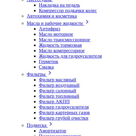
Накладка на педаль
Компрессор подкачки колес
Автохимия и косметика
Масла и рабочие жидкости
Антифриз
Масло моторное
Масло трансмиссионное
Жидкость тормозная
Масло компрессорное
Жидкость для гидроусилителя
Герметик
Смазка
Фильтры
Фильтр масляный
Фильтр воздушный
Фильтр салонный
Фильтр топливный
Фильтр АКПП
Фильтр гидроусилителя
Фильтр картерных газов
Фильтр грубой очистки
Подвеска
Амортизатор