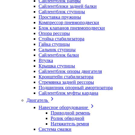
Сайлентблок цапфы
Сайлентблоки задней балки
Сайлентблок ступицы
Проставка пружины
Компрессор пневмоподвески
Блок клапанов пневмоподвески
Опора рессоры
Стойка стабилизатора
Гайка ступицы
Сальник ступицы
Сайлентблок балки
Втулка
Крышка ступицы
Сайлентблок опоры двигателя
Кронштейн стабилизатора
Стремянка задней рессоры
Подшипник опорный амортизатора
Сайлентблок муфты кардана
Двигатель
Навесное оборудование
Приводной ремень
Ролик обводной
Натяжитель ремня
Система смазки