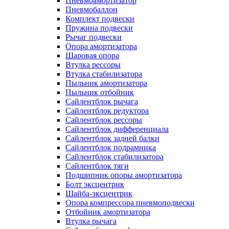
Пневмоамортизатор
Пневмобаллон
Комплект подвески
Пружина подвески
Рычаг подвески
Опора амортизатора
Шаровая опора
Втулка рессоры
Втулка стабилизатора
Пыльник амортизатора
Пыльник отбойник
Сайлентблок рычага
Сайлентблок редуктора
Сайлентблок рессоры
Сайлентблок дифференциала
Сайлентблок задней балки
Сайлентблок подрамника
Сайлентблок стабилизатора
Сайлентблок тяги
Подшипник опоры амортизатора
Болт эксцентрик
Шайба-эксцентрик
Опора компрессора пневмоподвески
Отбойник амортизатора
Втулка рычага