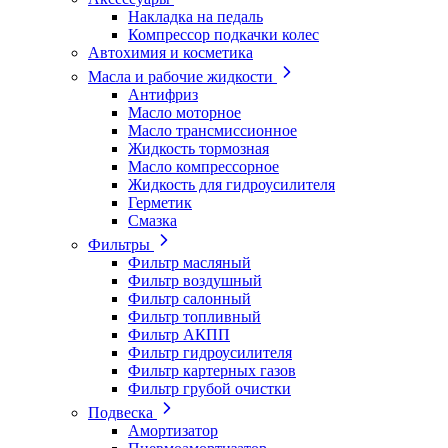
Накладка на педаль
Компрессор подкачки колес
Автохимия и косметика
Масла и рабочие жидкости
Антифриз
Масло моторное
Масло трансмиссионное
Жидкость тормозная
Масло компрессорное
Жидкость для гидроусилителя
Герметик
Смазка
Фильтры
Фильтр масляный
Фильтр воздушный
Фильтр салонный
Фильтр топливный
Фильтр АКПП
Фильтр гидроусилителя
Фильтр картерных газов
Фильтр грубой очистки
Подвеска
Амортизатор