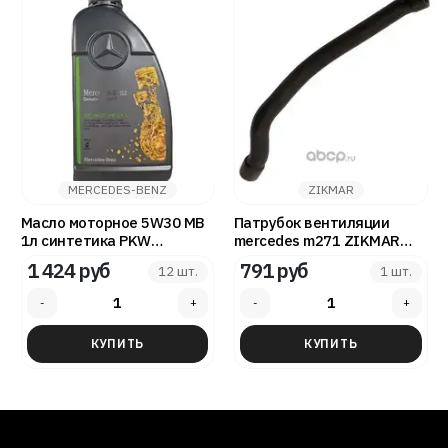
MERCEDES-BENZ
ZIKMAR
Масло моторное 5W30 MB
Патрубок вентиляции
1л синтетика PKW
mercedes m271 ZIKMAR
Motorenol 229.52
Z69022R
1 424 руб
791 руб
12 шт.
1 шт.