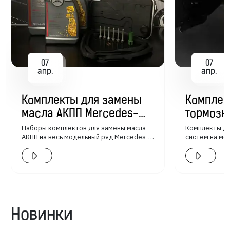
07
07
апр.
апр.
Комплекты для замены
Комплек
масла АКПП Mercedes-
тормозн
Benz
Mercede
Наборы комплектов для замены масла
Комплекты д
АКПП на весь модельный ряд Mercedes-
систем на мо
Benz.
Benz.
Новинки