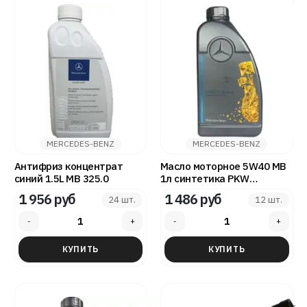
MERCEDES-BENZ
MERCEDES-BENZ
Антифриз концентрат
Масло моторное 5W40 MB
синий 1.5L MB 325.0
1л синтетика PKW
Motorenol 229.5
1 956 руб
1 486 руб
24 шт.
12 шт.